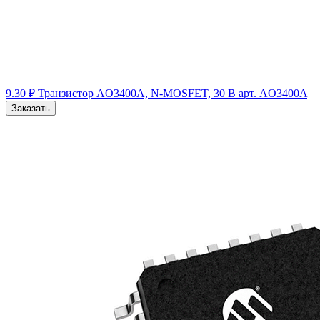
9.30 ₽
Транзистор AO3400A, N-MOSFET, 30 B
арт. AO3400A
Заказать