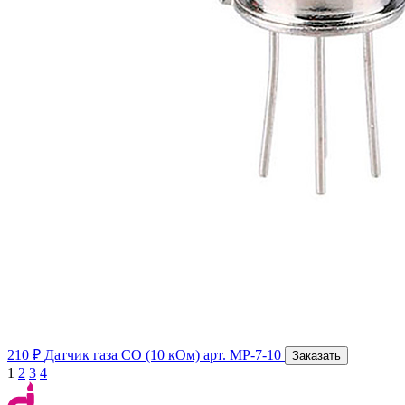
210 ₽
Датчик газа CO (10 кОм)
арт. MP-7-10
Заказать
1
2
3
4