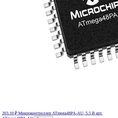
203.10 ₽
Микроконтроллер ATmega48PA-AU, 5.5 В
арт.