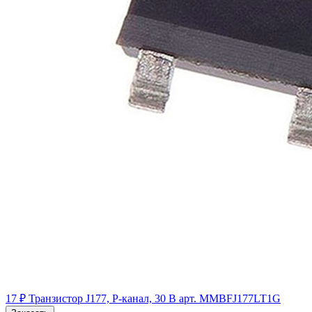
17 ₽
Транзистор J177, P-канал, 30 В
арт. MMBFJ177LT1G